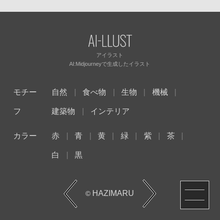
アイラスト
AI:Midjourneyで
生成したイラスト
モチー
自然
食べ物
生物
機械
フ
建築物
インテリア
カラー
赤
青
黄
緑
紫
茶
白
黒
HAZIMARU
©