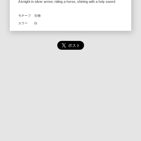
A knight in silver armor, riding a horse, shining with a holy sword
モチーフ
生物
カラー
白