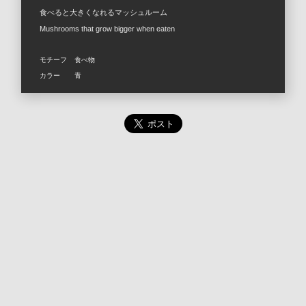
食べると大きくなれるマッシュルーム
Mushrooms that grow bigger when eaten
モチーフ
食べ物
カラー
青