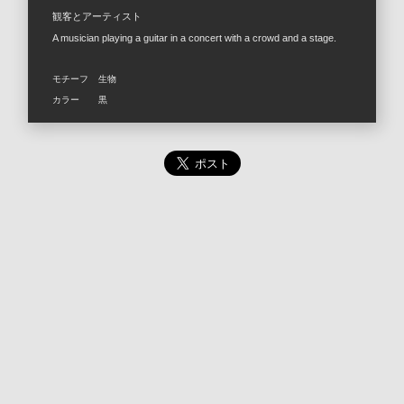
観客とアーティスト
A musician playing a guitar in a concert with a crowd and a stage.
モチーフ
生物
カラー
黒