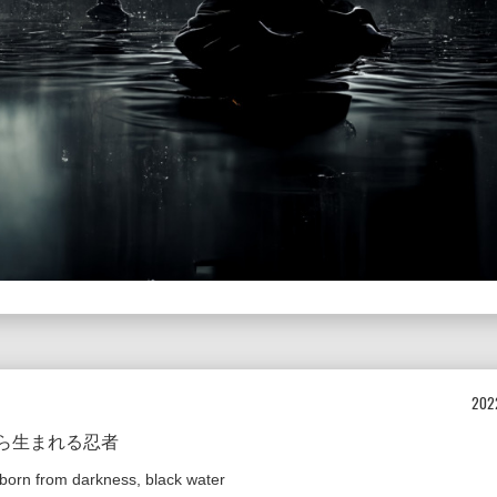
202
ら生まれる忍者
 born from darkness, black water