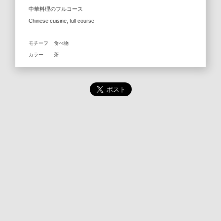
中華料理のフルコース
Chinese cuisine, full course
モチーフ
食べ物
カラー
茶