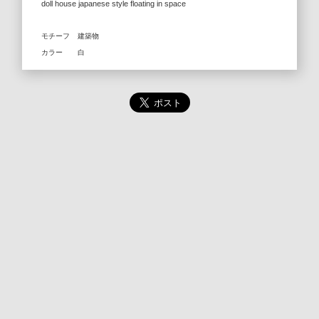
doll house japanese style floating in space
モチーフ
建築物
カラー
白