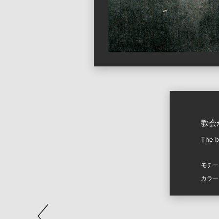
教会
The b
モチー
カラー